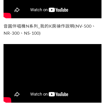
音圓伴唱機N系列_我的K房操作說明(NV-500、
NR-300、NS-100)