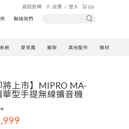
返回官網
註冊
/
登入
(0)
實例
聯絡我們
系統
麥克風
腳架
其他配件
線材
將上市】MIPRO MA-
新精華型手提無線擴音機
99
,999