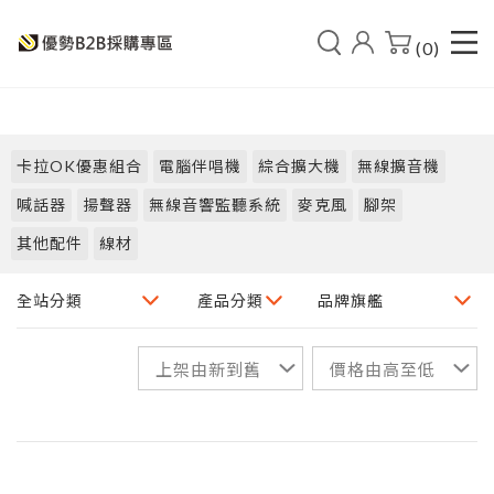
(0)
卡拉OK優惠組合
電腦伴唱機
綜合擴大機
無線擴音機
喊話器
揚聲器
無線音響監聽系統
麥克風
腳架
其他配件
線材