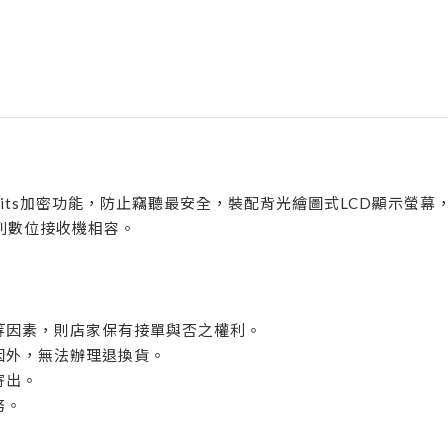
bits加密功能，防止竊聽最安全，裝配背光繪圖式LCD顯示螢幕，
系列數位接收機相容。
植等因素，則店家保有接單與否之權利。
原因外，無法辦理退換貨。
寄出。
務。