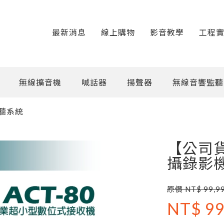
最新消息
線上購物
影音教學
工程
無線擴音機
喊話器
揚聲器
無線音響監聽
聽系統
【公司貨】
攝錄影
原價 NT$ 99,9
NT$ 99