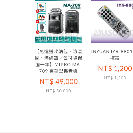
惠組合 (A)
T$ 0
【免運送收納包、防滾
INYUAN IYR-880
圈、海綿罩／公司貨保
控器
固一年】MIPRO MA-
NT$ 1,200
709 豪華型擴音機
NT$ 1,200
NT$ 49,000
NT$ 50,000