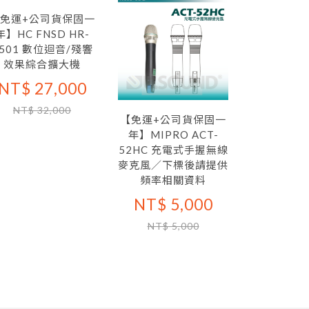
免運+公司貨保固一
【免運+公
年】HC FNSD HR-
年】MIPR
501 數位迴音/殘響
100Ha 
效果綜合擴大機
專用手握式
／下標後請
NT$ 27,000
關
NT$ 32,000
NT$ 3
【免運+公司貨保固一
年】MIPRO ACT-
NT$ 3
52HC 充電式手握無線
麥克風／下標後請提供
頻率相關資料
NT$ 5,000
NT$ 5,000