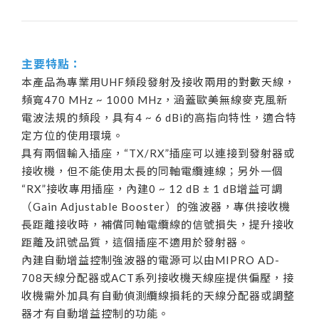
主要特點：
本產品為專業用UHF頻段發射及接收兩用的對數天線，
頻寬470 MHz ~ 1000 MHz，涵蓋歐美無線麥克風新
電波法規的頻段，具有4 ~ 6 dBi的高指向特性，適合特
定方位的使用環境。
具有兩個輸入插座，“TX/RX”插座可以連接到發射器或
接收機，但不能使用太長的同軸電纜連線；另外一個
“RX”接收專用插座，內建0 ~ 12 dB ± 1 dB增益可調
（Gain Adjustable Booster）的強波器，專供接收機
長距離接收時，補償同軸電纜線的信號損失，提升接收
距離及訊號品質，這個插座不適用於發射器。
內建自動增益控制強波器的電源可以由MIPRO AD-
708天線分配器或ACT系列接收機天線座提供偏壓，接
收機需外加具有自動偵測纜線損耗的天線分配器或調整
器才有自動增益控制的功能。