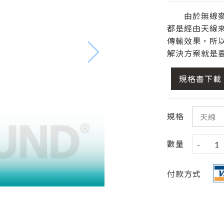
由於無線麥克
都是經由天線
傳輸效果，所
解決方案就是
規格書下載
規格
數量
-
1
付款方式