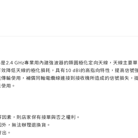
是2.4 GHz專業用內建強波器的類圓極化定向天線，天線主要
效降低天線的極化損耗，具有10 dBi的高指向特性，提高信號
長距離傳輸使用，補償同軸電纜線連接到接收機所造成的信號損失
境使用。
植等因素，則店家保有接單與否之權利。
原因外，無法辦理退換貨。
寄出。