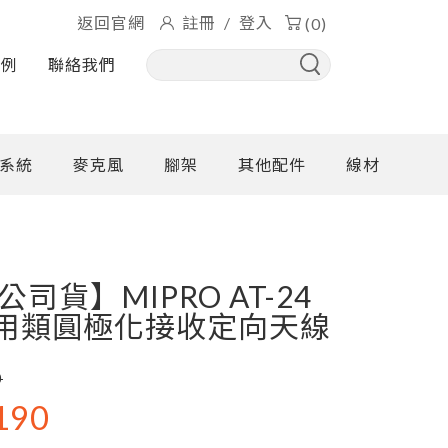
返回官網
註冊
/
登入
(0)
實例
聯絡我們
系統
麥克風
腳架
其他配件
線材
司貨】MIPRO AT-24
 專用類圓極化接收定向天線
0
190