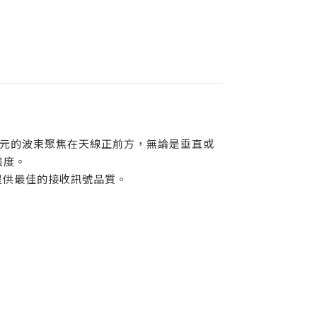
單元的波束聚焦在天線正前方，無論是垂直或
強度。
，提供最佳的接收訊號品質。