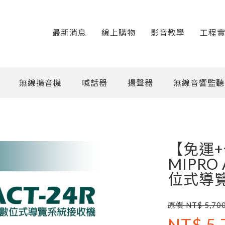
最新消息
線上購物
影音教學
工程
無線擴音機
喊話器
揚聲器
無線音響監聽
【免運
MIPRO
位式導
原價 NT$ 5,70
NT$ 5,