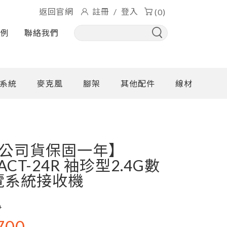
返回官網
註冊
/
登入
(0)
實例
聯絡我們
系統
麥克風
腳架
其他配件
線材
+公司貨保固一年】
 ACT-24R 袖珍型2.4G數
覽系統接收機
0
700