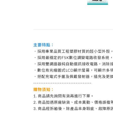
主要特點：
．採用專業品質工程塑膠材質的超小型外殼
．採用最穩定的FSK數位調變電路收發系統，
．採用雙調諧器純自動選訊接收電路，消除
．數位背光繪圖式LCD顯示螢幕，可顯示多
．搭配充電式手握及佩戴發射器，插充及更
---------------------------------
購物須知：
1. 商品請先詢問有貨再進行下單。
2. 商品如遇原廠缺貨、成本異動、價格誤
3. 商品經拆箱後，除產品本身瑕疵、故障