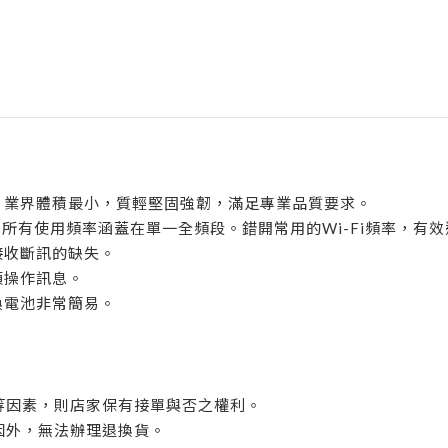
，業界體積最小，質輕堅固強韌，滿足專業品質要求。
所有使用頻率涵蓋在單一全頻段。錯開常用的Wi-Fi頻率，有效避
接收斷訊的缺失。
項操作訊息。
換電池非常簡易。
植等因素，則店家保有接單與否之權利。
原因外，無法辦理退換貨。