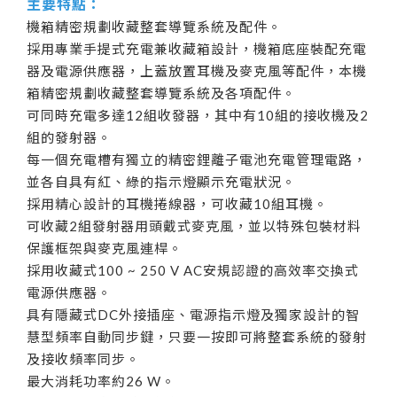
主要特點：
機箱精密規劃收藏整套導覽系統及配件。
採用專業手提式充電兼收藏箱設計，機箱底座裝配充電
器及電源供應器，上蓋放置耳機及麥克風等配件，本機
箱精密規劃收藏整套導覽系統及各項配件。
可同時充電多達12組收發器，其中有10組的接收機及2
組的發射器。
每一個充電槽有獨立的精密鋰離子電池充電管理電路，
並各自具有紅、綠的指示燈顯示充電狀況。
採用精心設計的耳機捲線器，可收藏10組耳機。
可收藏2組發射器用頭戴式麥克風，並以特殊包裝材料
保護框架與麥克風連桿。
採用收藏式100 ~ 250 V AC安規認證的高效率交換式
電源供應器。
具有隱藏式DC外接插座、電源指示燈及獨家設計的智
慧型頻率自動同步鍵，只要一按即可將整套系統的發射
及接收頻率同步。
最大消耗功率約26 W。