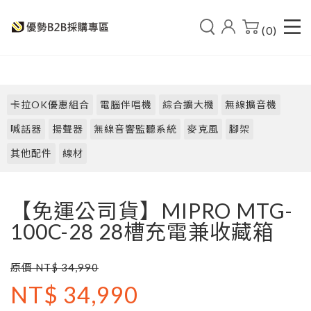
(0)
卡拉OK優惠組合
電腦伴唱機
綜合擴大機
無線擴音機
喊話器
揚聲器
無線音響監聽系統
麥克風
腳架
其他配件
線材
【免運公司貨】MIPRO MTG-
100C-28 28槽充電兼收藏箱
原價 NT$ 34,990
NT$ 34,990