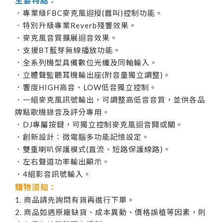
主要特點：
．專業級FBC麥克風迴授(囂叫)控制功能。
．特別升級專業Reverb殘響效果。
．麥克風音質擴展迴音效果。
．支援BT藍芽無線播放功能。
．全系列機型具備數位光纖及同軸輸入。
．立體聲監聽耳機輸出座(附音量獨立調整)。
．響度HIGH高音、LOW低音獨立控制。
．一組麥克風訊號輸出，可調整高低音音質，並供各品
牌點歌機錄音及評分專用。
．DJ專屬按鍵，可獨立控制麥克風迴音開或關。
．創新設計：微電腦多功能記憶設定。
．雙重喇叭保護模式(直流、短路保護線路)。
．左右聲道功率輸出顯示。
．4組影音訊號輸入。
購物須知：
1. 商品請先詢問有貨再進行下單。
2. 商品如遇原廠缺貨、成本異動、價格誤植等因素，則