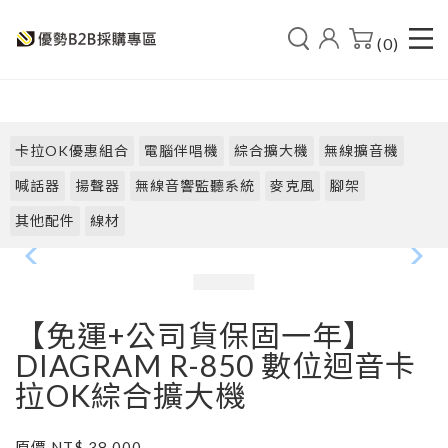
(0)
卡拉OK優惠組合
電腦伴唱機
綜合擴大機
無線擴音機
喊話器
揚聲器
無線音響監聽系統
麥克風
腳架
其他配件
線材
【免運+公司貨保固一年】
DIAGRAM R-850 數位迴音卡
拉OK綜合擴大機
原價 NT$ 38,000