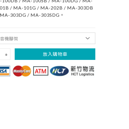
B / MA-100SB / MA-100DG / MA-
101B / MA-101G / MA-202B / MA-303DB
/ MA-303DG / MA-303SDG。
放入購物車
+