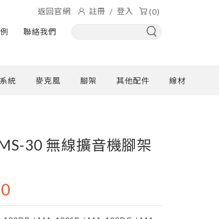
返回官網
註冊
/
登入
(0)
實例
聯絡我們
系統
麥克風
腳架
其他配件
線材
 MS-30 無線擴音機腳架
90