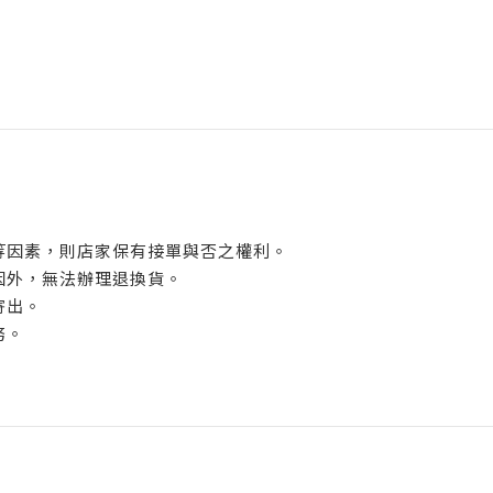
植等因素，則店家保有接單與否之權利。
原因外，無法辦理退換貨。
寄出。
務。