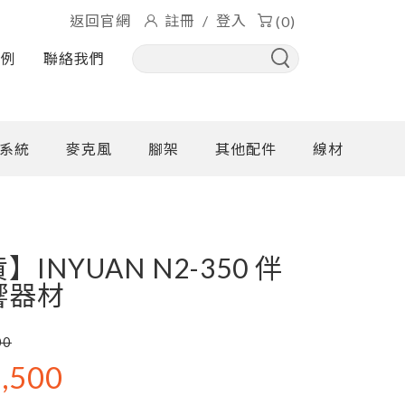
返回官網
註冊
/
登入
(0)
實例
聯絡我們
系統
麥克風
腳架
其他配件
線材
INYUAN N2-350 伴
響器材
00
,500