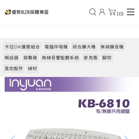
(0)
卡拉OK優惠組合
電腦伴唱機
綜合擴大機
無線擴音機
喊話器
揚聲器
無線音響監聽系統
麥克風
腳架
其他配件
線材