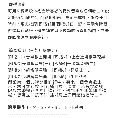
即播設定
可用來將點歌本裡面所喜歡的特殊音樂或任何歌曲，設
定記憶到[即播1]至[即播8]內，設定完成後，爾後任何
時刻，當您按壓[即播1]至[即播8]任一鍵，電腦會瞬間
暫停其它執行，優先播放您所啟動的這首即播曲，之後
即回復原本順序進行。
簡易說明 (例如原廠設定)
[即播1]→音樂教室開場 [即播2]→上台進場豪華配樂
[即播3]→頒獎音樂(一) [即播4]→頒獎音樂(二)
[即播5]→超級明星臉 [即播6]→超級比一比
[即播7]→結婚進行曲 [即播8]→生日快樂
假設當一個典禮節目進行中，突來一個貴賓欲上
台，您可立即按下[即播2]馬上演奏上台音樂助興。
假設當婚禮宴會節目進行中，遇到新郎新娘即將進
場，您可立即按下[即播7]馬上演奏結婚進行曲。
適用機型
I、M、S、P、BD、B、E系列
---------------------------------