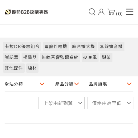
(0)
卡拉OK優惠組合
電腦伴唱機
綜合擴大機
無線擴音機
喊話器
揚聲器
無線音響監聽系統
麥克風
腳架
其他配件
線材