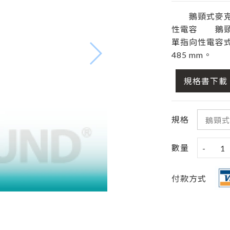
鵝頸式麥克風 
性電容 鵝頸式
單指向性電容式
485 mm。
規格書下載
規格
數量
-
1
付款方式