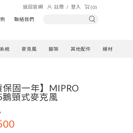
返回官網
註冊
/
登入
(0)
實例
聯絡我們
系統
麥克風
腳架
其他配件
線材
保固一年】MIPRO
05鵝頸式麥克風
0
500