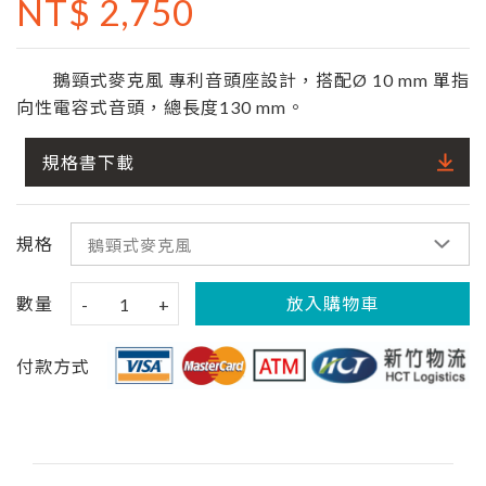
NT$ 2,750
鵝頸式麥克風 專利音頭座設計，搭配Ø 10 mm 單指
向性電容式音頭，總長度130 mm。
規格書下載
規格
數量
放入購物車
-
1
+
付款方式