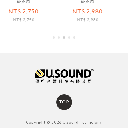
麥克風
麥克風
 2,750
NT$ 2,980
NT$
 2,750
NT$ 2,980
NT$
TOP
Copyright © 2026 U.sound Technology