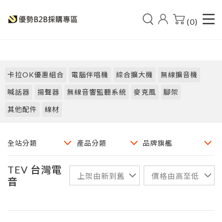
(0)
卡拉OK優惠組合
電腦伴唱機
綜合擴大機
無線擴音機
喊話器
揚聲器
無線音響監聽系統
麥克風
腳架
其他配件
線材
TEV 台灣電
音