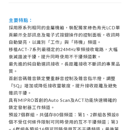
主要特點：
採用原系列相同的金屬機箱，裝配獨家綠色背光LCD單
頁顯示全部訊息及電子式按鍵操作的控制面板，收訊時
自動變亮，以識別「工作」與「待機」頻道。
移植ACT-7系列最穩定的24MHz窄頻接收電路，大幅
衰減諧波干擾，提升同時使用不干擾頻道數。
最先進的純自動選訊接收，長距離接收不斷訊的專業品
質。
首創音碼雜音鎖定雙重靜音控制及雜音指示燈，調整
『SQ』增加或降低接收靈敏度，提升接收距離及避免
雜訊干擾。
具有MIPRO首創的Auto Scan及ACT功能快速精確的
鎖定發射器工作頻道。
預設7個群組，共儲存80個頻道：第1、2群組各預設8
個不受任何條件限制可同時使用的互不干擾頻道；第3
~ 6群組各預設16個可同時使用互不干擾頻道，最後第