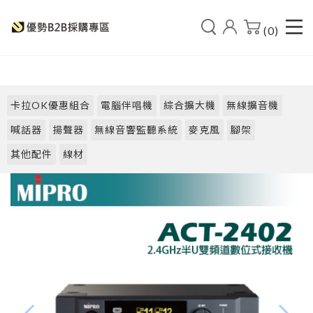
(0)
卡拉OK優惠組合
電腦伴唱機
綜合擴大機
無線擴音機
喊話器
揚聲器
無線音響監聽系統
麥克風
腳架
其他配件
線材