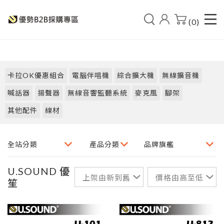
(0)
卡拉OK優惠組合
電腦伴唱機
綜合擴大機
無線擴音機
喊話器
揚聲器
無線音響監聽系統
麥克風
腳架
其他配件
線材
U.SOUND 優
笙